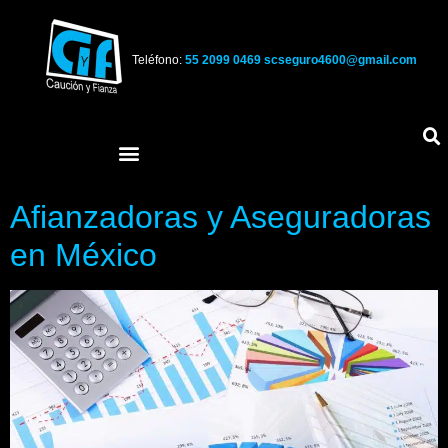
Teléfono:
55 2099 0469
scseguro4600@gmail.com
Afianzadoras y Aseguradoras
en México