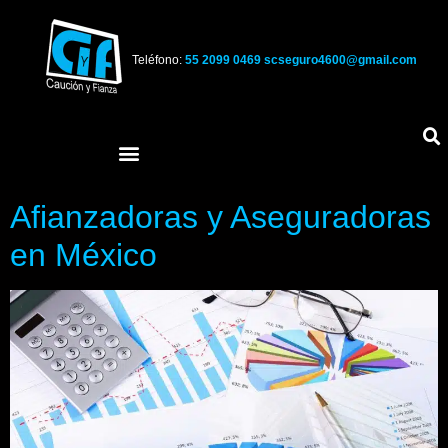
Teléfono:
55 2099 0469
scseguro4600@gmail.com
Afianzadoras y Aseguradoras
en México