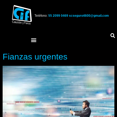
Teléfono:
55 2099 0469
scseguro4600@gmail.com
Fianzas urgentes