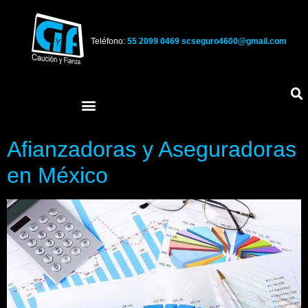
Teléfono:
55 2099 0469
scseguro4600@gmail.com
Afianzadoras y Aseguradoras
en México